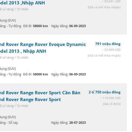
~ 33.691 USD
del 2013 ,Nhập ANH
(Giá có thể thỏa thuận)
ã sử dụng / Tư nhân
dụng (SUV)
xăng - Tự động
Đã đi:
58000 km
Ngày đăng:
06-09-2023
nd Rover Range Rover Evoque Dynamic
791 triệu đồng
~ 33.948 USD
del 2013 , Nhập ANH
(Giá có thể thỏa thuận)
ã sử dụng / Tư nhân
dụng (SUV)
xăng - Tự động
Đã đi:
58000 km
Ngày đăng:
06-09-2023
nd Rover Range Rover Sport Cần Bán
2 tỉ 750 triệu đồng
~ 118.026 USD
nd Rover Range Rover Sport
(Giá cố định)
ã sử dụng / Tư nhân
dụng (SUV)
ăng - Số tay
Ngày đăng:
28-07-2023