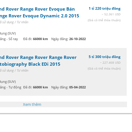
nd Rover Range Rover Evoque Bán
1 tỉ 220 triệu đồng
~ 52.361 USD
nge Rover Evoque Dynamic 2.0 2015
(Giá có thể thỏa thuận)
ã sử dụng / Tư nhân
dụng (SUV)
ăng - Số tay
Đã đi:
66000 km
Ngày đăng:
26-10-2022
nd Rover Range Rover Range Rover
5 tỉ 300 triệu đồng
~ 227.468 USD
tobiography Black EDi 2015
(Giá có thể thỏa thuận)
ã sử dụng / Tư nhân
dụng (SUV)
xăng - Tự động
Đã đi:
66000 km
Ngày đăng:
05-04-2022
Xem thêm