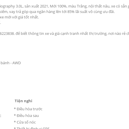
raphy 3.0L, sản xuất 2021, Mới 100%, màu Trắng, nội thất nâu, xe có sẵn 
kiểm, vay trả góp qua ngân hàng lên tới 85% lãi suất vô cùng ưu đãi.
xe mới với giá tốt nhất.
.
0906223838. để biết thông tin xe và giá cạnh tranh nhất thị trường, nơi nào rẻ 
 bánh - AWD
Tiện nghi
* Điều hòa trước
c
* Điều hòa sau
* Cửa sổ nóc
* Thiết bị định vị GPS