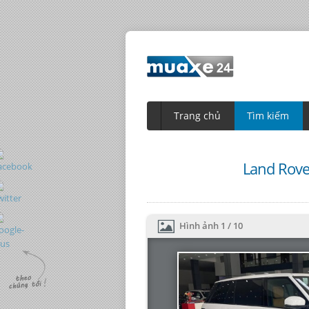
Trang chủ
Tìm kiếm
Land Rove
Hình ảnh
1
/
10