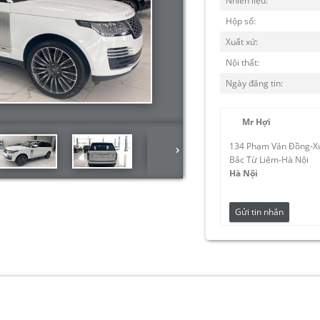
Nhiên liệu:
Hộp số:
Xuất xứ:
Nội thất:
Ngày đăng tin:
Mr Hợi
134 Phạm Văn Đồng-X
Bắc Từ Liêm-Hà Nội
Hà Nội
Gửi tin nhắn