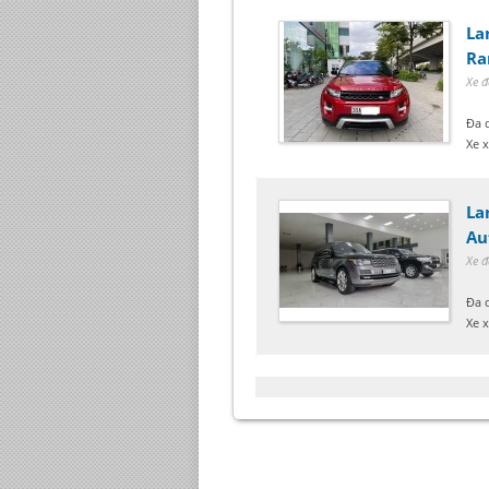
La
Ra
Xe đ
Đa 
Xe x
La
Au
Xe đ
Đa 
Xe 