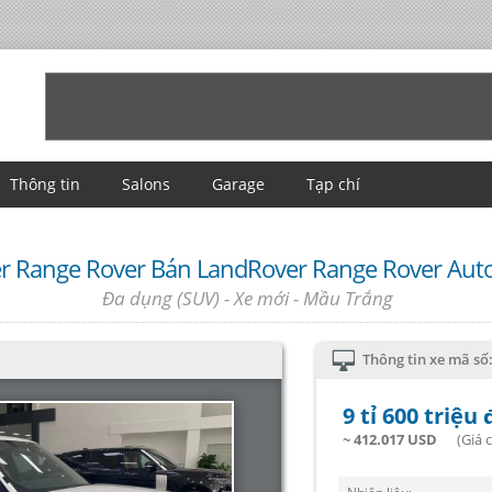
Thông tin
Salons
Garage
Tạp chí
r Range Rover Bán LandRover Range Rover Aut
Đa dụng (SUV) - Xe mới - Mầu Trắng
Thông tin xe mã số
9 tỉ 600 triệu
~ 412.017 USD
(Giá có