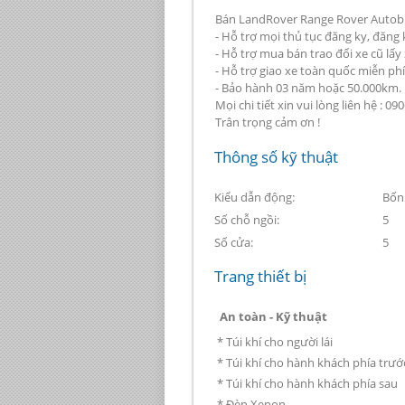
Bán LandRover Range Rover Autobiog
- Hỗ trợ mọi thủ tục đăng ky, đăng 
- Hỗ trợ mua bán trao đổi xe cũ lấy 
- Hỗ trợ giao xe toàn quốc miễn phí
- Bảo hành 03 năm hoặc 50.000km.
Mọi chi tiết xin vui lòng liên hệ : 
Trân trọng cảm ơn !
Thông số kỹ thuật
Kiểu dẫn động:
Bốn
Số chỗ ngồi:
5
Số cửa:
5
Trang thiết bị
An toàn - Kỹ thuật
* Túi khí cho người lái
* Túi khí cho hành khách phía trướ
* Túi khí cho hành khách phía sau
* Đèn Xenon