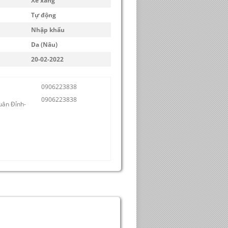
Xe xăng
Tự động
Nhập khẩu
Da (Nâu)
20-02-2022
0906223838
0906223838
uân Đỉnh-