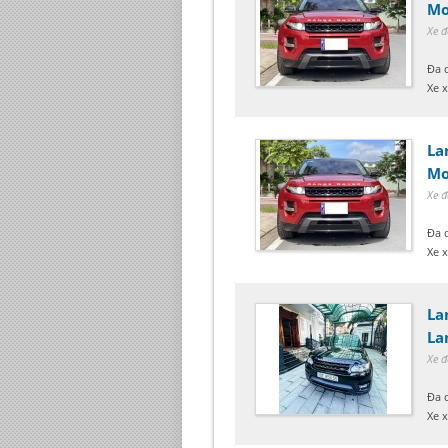
Mo
Xe đ
Đa 
Xe 
La
Mo
Xe đ
Đa 
Xe 
La
La
Xe đ
Đa 
Xe x