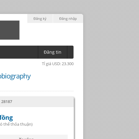
Đăng ký
Đăng nhập
Đăng tin
Tỉ giá USD: 23.300
obiography
: 28187
 đồng
 thể thỏa thuận)