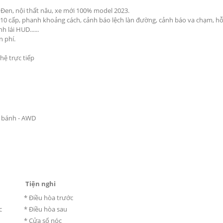
Đen, nội thất nâu, xe mới 100% model 2023.
 10 cấp, phanh khoảng cách, cảnh báo lệch làn đường, cảnh báo va chạm, hỗ 
h lái HUD......
n phí.
hệ trực tiếp
 bánh - AWD
Tiện nghi
* Điều hòa trước
c
* Điều hòa sau
* Cửa sổ nóc