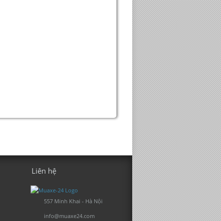
Liên hệ
557 Minh Khai - Hà Nội
info@muaxe24.com