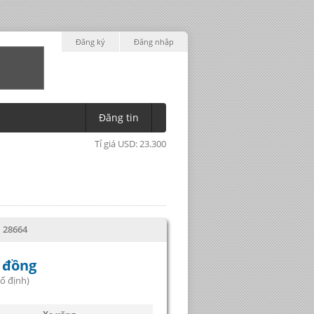
Đăng ký
Đăng nhập
Đăng tin
Tỉ giá USD: 23.300
: 28664
u đồng
 định)