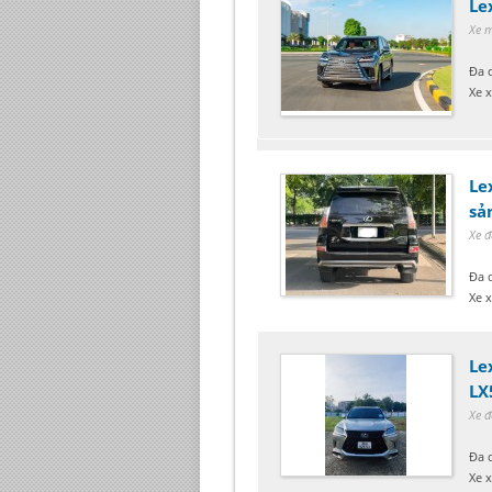
Le
Xe m
Đa 
Xe 
Le
sả
Xe đ
Đa 
Xe 
Le
LX
Xe đ
Đa 
Xe 