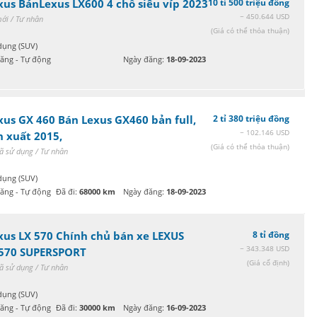
xus BánLexus LX600 4 chỗ siêu víp 2023
10 tỉ 500 triệu đồng
~ 450.644 USD
ới / Tư nhân
(Giá có thể thỏa thuận)
dụng (SUV)
xăng - Tự động
Ngày đăng:
18-09-2023
xus GX 460 Bán Lexus GX460 bản full,
2 tỉ 380 triệu đồng
~ 102.146 USD
n xuất 2015,
(Giá có thể thỏa thuận)
ã sử dụng / Tư nhân
dụng (SUV)
xăng - Tự động
Đã đi:
68000 km
Ngày đăng:
18-09-2023
xus LX 570 Chính chủ bán xe LEXUS
8 tỉ đồng
~ 343.348 USD
570 SUPERSPORT
(Giá cố định)
ã sử dụng / Tư nhân
dụng (SUV)
xăng - Tự động
Đã đi:
30000 km
Ngày đăng:
16-09-2023