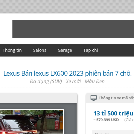
Thông tin
Salons
Garage
Tạp chí
Lexus Bán lexus LX600 2023 phiên bản 7 chỗ.
Đa dụng (SUV) - Xe mới - Mầu Đen
Thông tin xe mã số
13 tỉ 500 triệ
~ 579.399 USD
(Giá cố