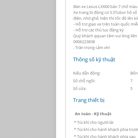
Bán xe Lexus LX600 bản 7 chổ màu 
Xe trang bị động cơ 3.5Tubor hộ số
điện, nhớ ghế, hiện thị tốc độ lên kín
- Hỗ trợ giao xe trên toàn quốc miễ
- Hỗ trợ các thủ tục đăng ký
Quý khách qquan tâm vui lòng liên 
0906223838
. Trân trọng cảm ơn!
Thông số kỹ thuật
Kiểu dẫn động:
Bốn
Số chỗ ngồi:
7
Số cửa:
5
Trang thiết bị
An toàn - Kỹ thuật
* Túi khí cho người lái
* Túi khí cho hành khách phía trướ
* Túi khí cho hành khách phía sau