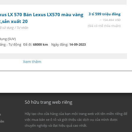
xus LX 570 Bán Lexus LX570 màu vàng
3 tỉ 599 triệu đồng
~ 154.464 USD
t,sản xuất 20
(Giá có thể thỏa thuận)
ã sử dụng / Tư nhân
dụng (SUV)
xăng - Tự động
Đã đi:
68000 km
Ngày đăng:
14-09-2023
Xem thêm
Sở hữu trang web riêng
Hãy tạo cho cửa hàng của bạn một trang web với tên miền riêng để
n
việc mua bán xe ô tô và giới thiệu các dịch vụ của mình được
iên
chuyên nghiệp và đạt hiệu quả cao nhất.