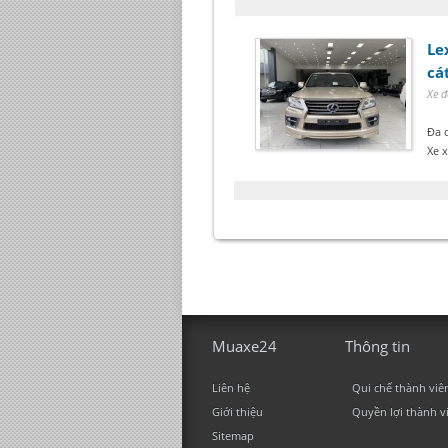
Le
cá
Xe đ
Đa 
Xe 
Muaxe24
Thông tin
Liên hệ
Qui chế thành viê
Giới thiệu
Quyền lợi thành v
Sitemap