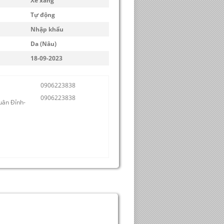
Xe xăng
Tự động
Nhập khẩu
Da (Nâu)
18-09-2023
0906223838
0906223838
uân Đỉnh-